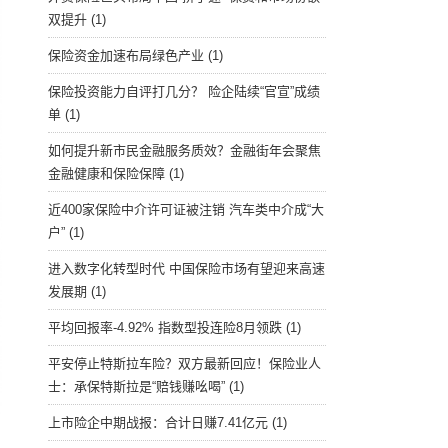
双提升
(1)
保险资金加速布局绿色产业
(1)
保险投资能力自评打几分？ 险企陆续“官宣”成绩
单
(1)
如何提升新市民金融服务质效？金融街年会聚焦
金融健康和保险保障
(1)
近400家保险中介许可证被注销 汽车类中介成“大
户”
(1)
进入数字化转型时代 中国保险市场有望迎来高速
发展期
(1)
平均回报率-4.92% 指数型投连险8月领跌
(1)
平安停止特斯拉车险？双方最新回应！保险业人
士：承保特斯拉是“赔钱赚吆喝”
(1)
上市险企中期战报：合计日赚7.41亿元
(1)