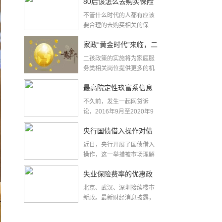
80后该怎么去购买保险
不管什么时代的人都有应该
要合理的去购买相关的保
险，80后也需要合...
家政“黄金时代”来临，二
二孩政策的实施将为家庭服
孩政策引爆家政服务
务类相关岗位提供更多的机
会，对促进家政服务快...
最高院定性玖富系信息
不久前，发生一起网贷诉
中介服务机构 出借人追
讼，2016年9月至2020年9
月，原告王某通...
究回款应起诉借款人
央行国债借入操作对债
近日，央行开展了国债借入
市有何影响 亿学学堂解
操作，这一举措被市场理解
为央行后续将在二级市...
析来了
失业保险费率的优惠政
北京、武汉、深圳接续楼市
策得到延长
新政。最新财经消息披露，
失业保险费率1%的优...