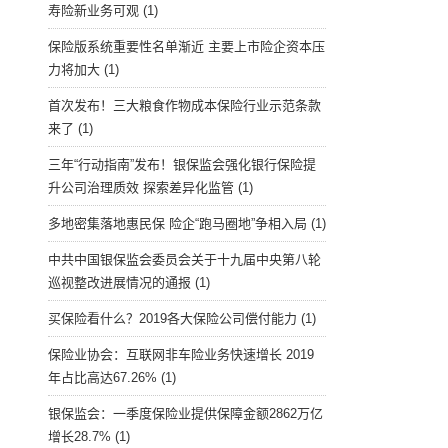
寿险新业务可观
(1)
保险版系统重要性名单渐近 主要上市险企资本压
力将加大
(1)
首次发布！三大粮食作物成本保险行业示范条款
来了
(1)
三年“行动指南”发布！银保监会强化银行保险提
升公司治理质效 探索差异化监管
(1)
多地密集落地惠民保 险企“跑马圈地”争相入局
(1)
中共中国银保监会委员会关于十九届中央第八轮
巡视整改进展情况的通报
(1)
买保险看什么？2019各大保险公司偿付能力
(1)
保险业协会：互联网非车险业务快速增长 2019
年占比高达67.26%
(1)
银保监会：一季度保险业提供保障金额2862万亿
增长28.7%
(1)