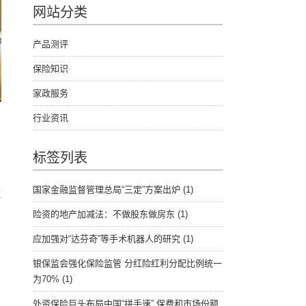
网站分类
产品测评
保险知识
家政服务
行业资讯
标签列表
国家金融监督管理总局“三定”方案出炉
(1)
镜
险资的地产加减法：不做股东做房东
(1)
应加强对“达芬奇”等手术机器人的研究
(1)
银保监会强化保险监管 分红险红利分配比例统一
为70%
(1)
外资保险巨头布局中国“拼手速” 保费和市场份额