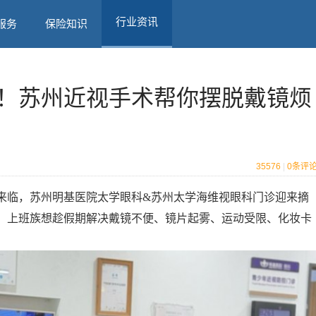
行业资讯
服务
保险知识
！苏州近视手术帮你摆脱戴镜烦
35576
|
0
条评
来临，苏州明基医院太学眼科&苏州太学海维视眼科门诊迎来摘
、上班族想趁假期解决戴镜不便、镜片起雾、运动受限、化妆卡