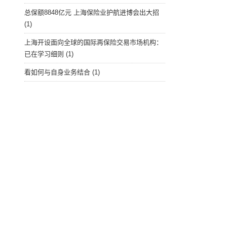
总保额8848亿元 上海保险业护航进博会出大招
(1)
上海开设面向全球的国际再保险交易市场机构：
已在学习细则
(1)
看如何与自身业务结合
(1)