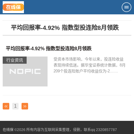
平均回报率-4.92% 指数型投连险8月领跌
平均回报率-4.92% 指数型投连险8月领跌
受资本市场影响，今年以来，投连险收益
行业资讯
表现持续低迷。据华宝证券统计数据，8月
209个投连险账户平均收益仅为-2.......
‹‹
1
››
在线保
©
2026 所有内容为互联网采集整理，侵删，联系qq 2320857787