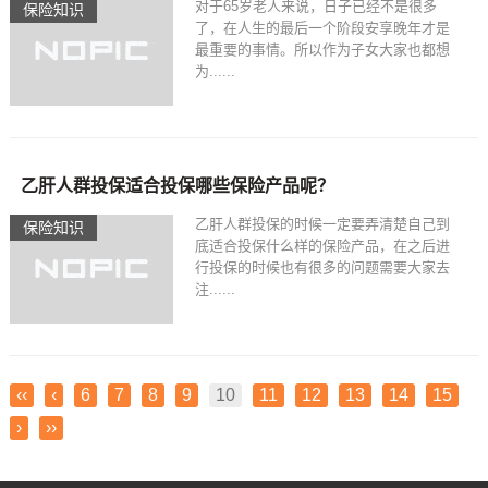
对于65岁老人来说，日子已经不是很多
保险知识
了，在人生的最后一个阶段安享晚年才是
最重要的事情。所以作为子女大家也都想
为......
乙肝人群投保适合投保哪些保险产品呢？
乙肝人群投保的时候一定要弄清楚自己到
保险知识
底适合投保什么样的保险产品，在之后进
行投保的时候也有很多的问题需要大家去
注......
‹‹
‹
6
7
8
9
10
11
12
13
14
15
›
››