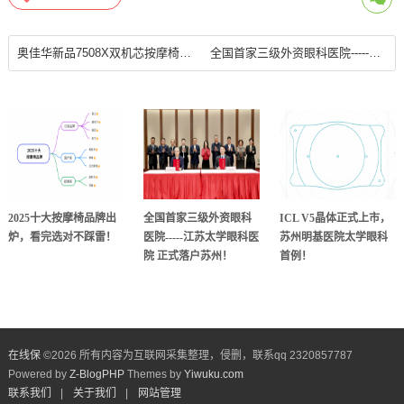
奥佳华新品7508X双机芯按摩椅重磅登场，高效解疲快人一步！
全国首家三级外资眼科医院-----江苏太学眼科医院 正式落户苏州！
2025十大按摩椅品牌出
全国首家三级外资眼科
ICL V5晶体正式上市，
炉，看完选对不踩雷！
医院-----江苏太学眼科医
苏州明基医院太学眼科
院 正式落户苏州！
首例！
在线保
©
2026 所有内容为互联网采集整理，侵删，联系qq 2320857787
Powered by
Z-BlogPHP
Themes by
Yiwuku.com
联系我们
|
关于我们
|
网站管理