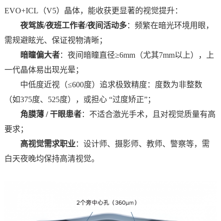
EVO+ICL（V5）晶体，能收获更显著的视觉提升：
夜驾族/夜班工作者/夜间活动多
：频繁在暗光环境用眼，
需规避眩光、保证视物清晰；
暗瞳偏大者
：夜间暗瞳直径≥6mm（尤其7mm以上），上
一代晶体易出现光晕；
中低度近视（≤600度）追求极致精度
：度数为非整数
（如375度、525度），或担心 “过度矫正”；
角膜薄 / 干眼患者
：不适合激光手术，且对视觉质量有高
要求；
高视觉需求职业
：
设计师、摄影师、教师、警察等，需
白天夜晚均保持高清视觉。