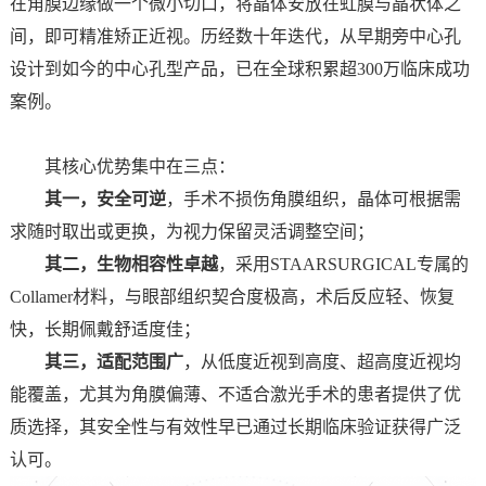
在角膜边缘做一个微小切口，将晶体安放在虹膜与晶状体之
间，即可精准矫正近视。历经数十年迭代，从早期旁中心孔
设计到如今的中心孔型产品，已在全球积累超300万临床成功
案例。
其核心优势集中在三点：
其一，安全可逆
，
手术不损伤角膜组织，晶体可根据需
求随时取出或更换，为视力保留灵活调整空间；
其二，生物相容性卓越
，采用STAARSURGICAL专属的
Collamer材料，与眼部组织契合度极高，术后反应轻、恢复
快，长期佩戴舒适度佳；
其三，适配范围广
，从低度近视到高度、超高度近视均
能覆盖，尤其为角膜偏薄、不适合激光手术的患者提供了优
质选择，其安全性与有效性早已通过长期临床验证获得广泛
认可。