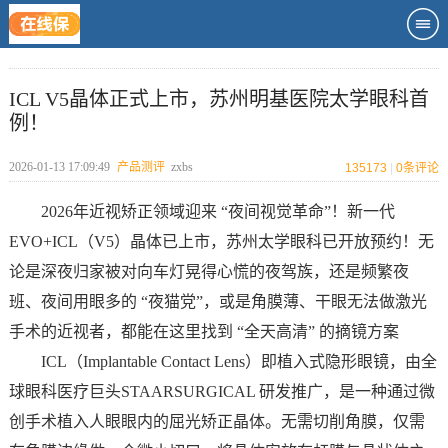
ICL V5晶体正式上市，苏州明基医院太学眼科首
例！
2026-01-13 17:09:49
产品测评
zxbs
135173
|
0
条评论
2026年近视矫正领域迎来 “夜间视觉革命”！新一代
EVO+ICL（V5）晶体已上市，苏州太学眼科已开放预约！无
论是深夜归家被对向车灯晃得心慌的夜驾族，还是频繁夜
班、夜间用眼多的 “夜猫党”，或是角膜薄、干眼无法做激光
手术的近视者，都能在这里找到 “全天高清” 的摘镜方案
ICL（Implantable Contact Lens）即植入式隐形眼镜，由全
球眼科医疗巨头STAARSURGICAL 研发推广，是一种通过微
创手术植入人眼眼内的屈光矫正晶体。无需切削角膜，仅需